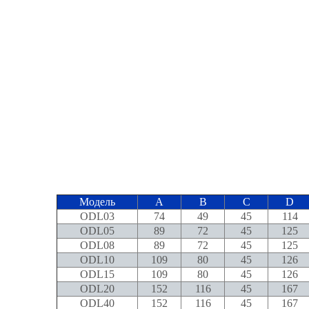
Модель
A
B
C
D
ODL03
74
49
45
114
ODL05
89
72
45
125
ODL08
89
72
45
125
ODL10
109
80
45
126
ODL15
109
80
45
126
ODL20
152
116
45
167
ODL40
152
116
45
167