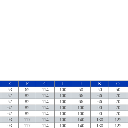
E
F
G
I
J
K
O
53
65
114
100
50
50
50
57
82
114
100
66
66
70
57
82
114
100
66
66
70
67
85
114
100
100
90
70
67
85
114
100
100
90
70
93
117
114
100
140
130
125
93
117
114
100
140
130
125