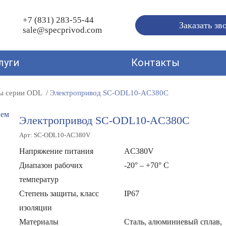
+7 (831) 283-55-44
Заказать зв
sale@specprivod.com
луги
Контакты
ы серии ODL
Электропривод SC-ODL10-AC380C
Электропривод SC-ODL10-AC380C
Арт: SC-ODL10-AC380V
Напряжение питания
AC380V
Диапазон рабочих
-20° – +70° C
температур
Степень защиты, класс
IP67
изоляции
Материалы
Сталь, алюминиевый сплав,