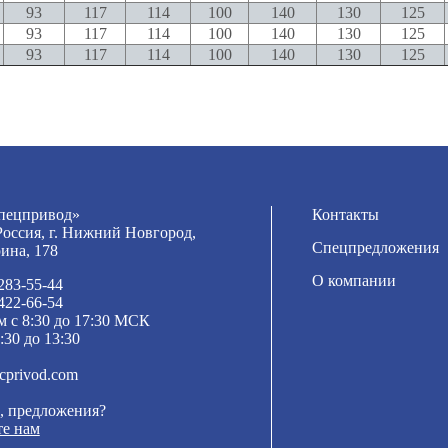
93
117
114
100
140
130
125
93
117
114
100
140
130
125
93
117
114
100
140
130
125
ецпривод»
Контакты
Россия, г. Нижний Новгород,
Спецпредложения
рина, 178
О компании
 283-55-44
 422-66-54
м с 8:30 до 17:30 МСК
:30 до 13:30
cprivod.com
, предложения?
е нам