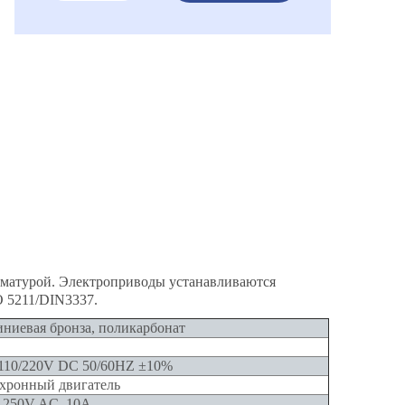
рматурой. Электроприводы устанавливаются
O 5211/DIN3337.
ниевая бронза, поликарбонат
110/220V DC 50/60HZ ±10%
хронный двигатель
, 250V AC, 10A