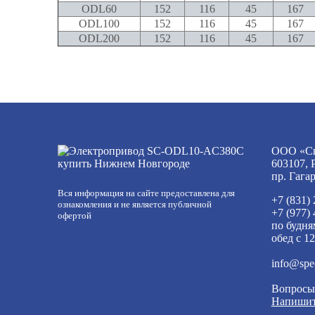
ODL60
152
116
45
167
ODL100
152
116
45
167
ODL200
152
116
45
167
ООО «Сп
603107, 
пр. Гага
Вся информация на сайте предоставлена для
+7 (831)
ознакомления и не является публичной
+7 (977)
офертой
по будня
обед с 12
info@spe
Вопросы
Напишит