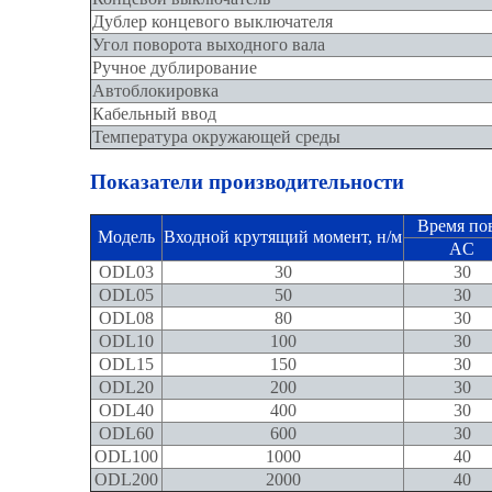
Дублер концевого выключателя
Угол поворота выходного вала
Ручное дублирование
Автоблокировка
Кабельный ввод
Температура окружающей среды
Показатели производительности
Время пов
Модель
Входной крутящий момент, н/м
AC
ODL03
30
30
ODL05
50
30
ODL08
80
30
ODL10
100
30
ODL15
150
30
ODL20
200
30
ODL40
400
30
ODL60
600
30
ODL100
1000
40
ODL200
2000
40