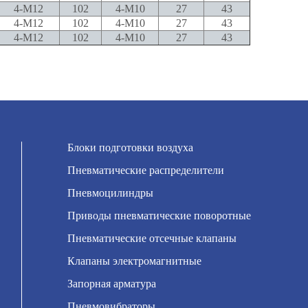
4-M12
102
4-M10
27
43
4-M12
102
4-M10
27
43
4-M12
102
4-M10
27
43
Блоки подготовки воздуха
Пневматические распределители
Пневмоцилиндры
Приводы пневматические поворотные
Пневматические отсечные клапаны
Клапаны электромагнитные
Запорная арматура
Пневмовибраторы