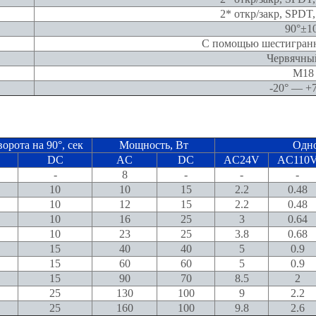
2* откр/закр, SPDT
90°±1
С помощью шестигранн
Червячны
М18
-20° — +
орота на 90°, сек
Мощность, Вт
Одно
DC
AC
DC
AC24V
AC110
-
8
-
-
-
10
10
15
2.2
0.48
10
12
15
2.2
0.48
10
16
25
3
0.64
10
23
25
3.8
0.68
15
40
40
5
0.9
15
60
60
5
0.9
15
90
70
8.5
2
25
130
100
9
2.2
25
160
100
9.8
2.6