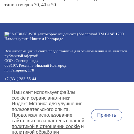
типоразмеров 30, 40 и 50.
Вся информация на сайте предоставлена для ознакомления и не является
публичной офертой
ООО «Спецпривод»
603107, Россия, г. Нижний Новгород,
пр. Гагарина, 178
+7 (831) 283-55-44
+7 (977) 422-66-54
по будням с 8:30 до 17:30 МСК
Наш сайт использует файлы
обед с 12:30 до 13:30
cookie и сервис аналитики
info@specprivod.com
Яндекс Метрика для улучшения
пользовательского опыта.
Вопросы, предложения?
Принять
Продолжая использование
Напишите нам
сайта, вы соглашаетесь с нашей
политикой в отношении cookie
и
Согласие на обработку персональных данных
Политика обработки
политикой обработки