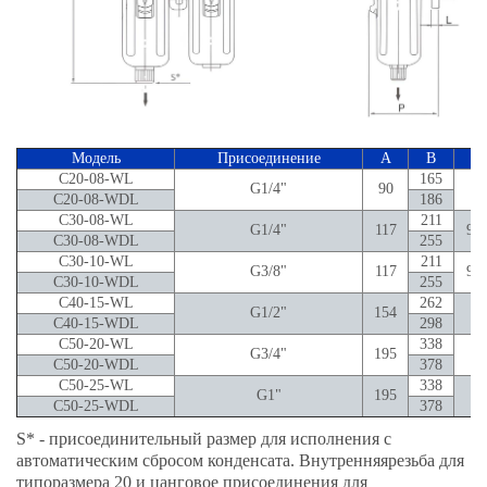
Модель
Присоединение
A
B
C
C20-08-WL
165
G1/4"
90
7
C20-08-WDL
186
C30-08-WL
211
G1/4"
117
92.
C30-08-WDL
255
C30-10-WL
211
G3/8"
117
92.
C30-10-WDL
255
C40-15-WL
262
G1/2"
154
11
C40-15-WDL
298
C50-20-WL
338
G3/4"
195
11
C50-20-WDL
378
C50-25-WL
338
G1"
195
11
C50-25-WDL
378
S* - присоединительный размер для исполнения с
автоматическим сбросом конденсата. Внутренняярезьба для
типоразмера 20 и цанговое присоединения для