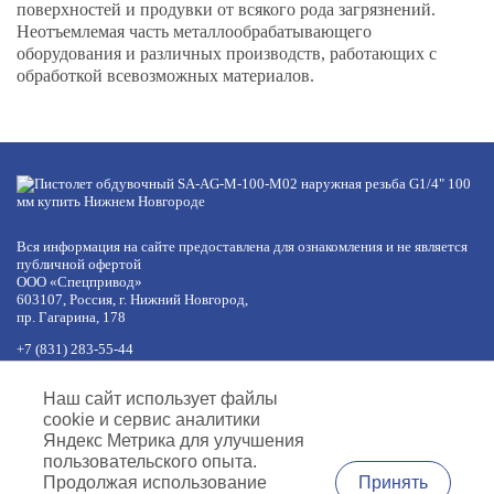
поверхностей и продувки от всякого рода загрязнений.
Неотъемлемая часть металлообрабатывающего
оборудования и различных производств, работающих с
обработкой всевозможных материалов.
Вся информация на сайте предоставлена для ознакомления и не является
публичной офертой
ООО «Спецпривод»
603107, Россия, г. Нижний Новгород,
пр. Гагарина, 178
+7 (831) 283-55-44
+7 (977) 422-66-54
по будням с 8:30 до 17:30 МСК
Наш сайт использует файлы
обед с 12:30 до 13:30
cookie и сервис аналитики
info@specprivod.com
Яндекс Метрика для улучшения
пользовательского опыта.
Вопросы, предложения?
Принять
Продолжая использование
Напишите нам