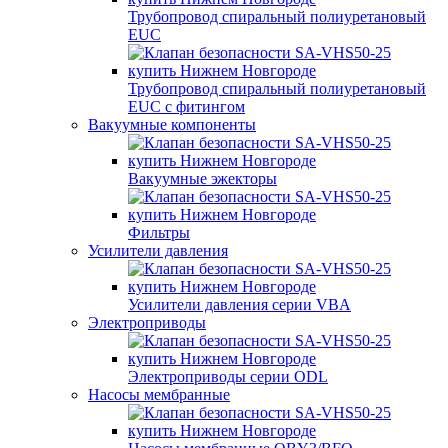
Трубопровод спиральный полиуретановый
EUC
Трубопровод спиральный полиуретановый
EUC с фитингом
Вакуумные компоненты
Вакуумные эжекторы
Фильтры
Усилители давления
Усилители давления серии VBA
Электроприводы
Электроприводы серии ODL
Насосы мембранные