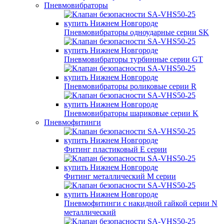
Пневмовибраторы
Пневмовибраторы одноударные серии SK
Пневмовибраторы турбинные серии GT
Пневмовибраторы роликовые серии R
Пневмовибраторы шариковые серии K
Пневмофитинги
Фитинг пластиковый E серии
Фитинг металлический M серии
Пневмофитинги с накидной гайкой серии N
металлический