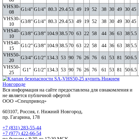
VHS30-
G1/4"
G1/4"
80.3
29.4
53
49
19
52
38
30
49
30
45
08
VHS30-
G3/8"
G1/4"
80.3
29.4
53
49
19
52
38
30
49
30
45
10
VHS40-
G3/8"
G3/8"
104.9
38.5
70
63
22
58
44
36
63
38
5.5
10
VHS40-
G1/2"
G3/8"
104.9
38.5
70
63
22
58
44
36
63
38
5.5
15
VHS50-
G3/4"
G1/2"
134.3
53
90
76
26
76
61
53
81
50
6.5
20
VHS50-
G1"
G1/2"
134.3
53
90
76
26
76
61
53
81
50
6.5
25
Вся информация на сайте предоставлена для ознакомления и
не является публичной офертой
ООО «Спецпривод»
603107, Россия, г. Нижний Новгород,
пр. Гагарина, 178
+7 (831) 283-55-44
+7 (977) 422-66-54
по будням с 8:30 до 17:30 МСК