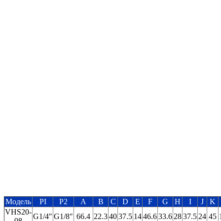
Модель
PI
P2
A
B
C
D
E
F
G
H
I
J
K
VHS20-
G1/4"
G1/8"
66.4
22.3
40
37.5
14
46.6
33.6
28
37.5
24
45
08