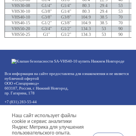
VHS30-08
G1/4"
G1/4"
80.3
29.4
53
VHS30-10
G3/8"
G1/4"
80.3
29.4
53
VHS40-10
G3/8"
G3/8"
104.9
38.5
70
VHS40-15
G1/2"
G3/8"
104.9
38.5
70
VHS50-20
G3/4"
G1/2"
134.3
53
90
VHS50-25
G1"
G1/2"
134.3
53
90
Вся информация на сайте предоставлена для ознакомления и не является
публичной офертой
ООО «Спецпривод»
603107, Россия, г. Нижний Новгород,
пр. Гагарина, 178
+7 (831) 283-55-44
+7 (977) 422-66-54
по будням с 8:30 до 17:30 МСК
Наш сайт использует файлы
обед с 12:30 до 13:30
cookie и сервис аналитики
info@specprivod.com
Яндекс Метрика для улучшения
пользовательского опыта.
Вопросы, предложения?