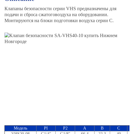
Клапаны безопасности серии VHS предназначены для
подачи и сброса сжатоговоздуха на оборудовании.
Монтируются на блоки подготовки воздуха серии С.
Модель
PI
P2
A
B
C
VHS20-08
G1/4"
G1/8"
66.4
22.3
40