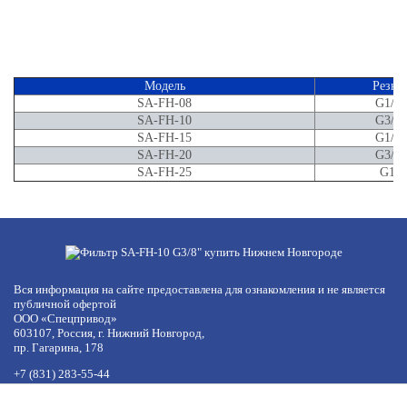
Модель
Резьб
SA-FH-08
G1/4"
SA-FH-10
G3/8"
SA-FH-15
G1/2"
SA-FH-20
G3/4"
SA-FH-25
G1"
Вся информация на сайте предоставлена для ознакомления и не является
публичной офертой
ООО «Спецпривод»
603107, Россия, г. Нижний Новгород,
пр. Гагарина, 178
+7 (831) 283-55-44
+7 (977) 422-66-54
по будням с 8:30 до 17:30 МСК