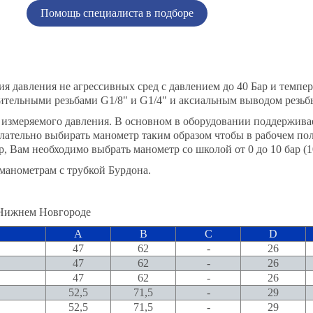
Помощь специалиста в подборе
 давления не агрессивных сред с давлением до 40 Бар и темпер
ительными резьбами G1/8" и G1/4" и аксиальным выводом резьб
 измеряемого давления. В основном в оборудовании поддержива
елательно выбирать манометр таким образом чтобы в рабочем по
р, Вам необходимо выбрать манометр со школой от 0 до 10 бар (1
анометрам с трубкой Бурдона.
A
B
C
D
47
62
-
26
47
62
-
26
47
62
-
26
52,5
71,5
-
29
52,5
71,5
-
29