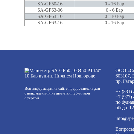
SA-GF50-16
0 - 16 Бар
SA-GF63-06
0 - 6 Бар
SA-GF63-10
0 - 10 Бар
SA-GF63-16
0 - 16 Бар
ООО «Сп
603107, 
пр. Гага
Вся информация на сайте предоставлена для
+7 (831)
ознакомления и не является публичной
+7 (977)
офертой
по будня
обед с 12
info@spe
Вопросы