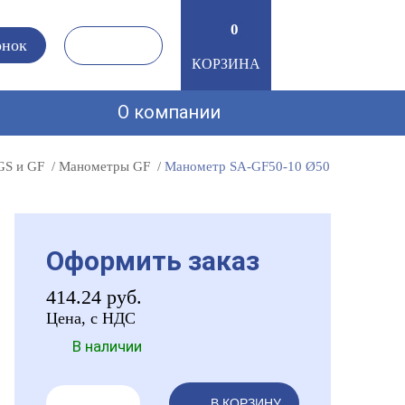
0
0
онок
КОРЗИНА
О компании
GS и GF
Манометры GF
Манометр SA-GF50-10 Ø50
Оформить заказ
414.24
руб.
Цена, с НДС
В наличии
В КОРЗИНУ