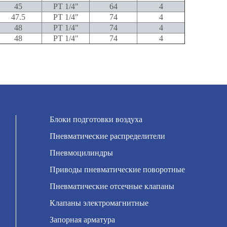
45
PT 1/4"
64
4
47.5
PT 1/4"
74
4
48
PT 1/4"
74
4
48
PT 1/4"
74
4
Блоки подготовки воздуха
Пневматические распределители
Пневмоцилиндры
Приводы пневматические поворотные
Пневматические отсечные клапаны
Клапаны электромагнитные
Запорная арматура