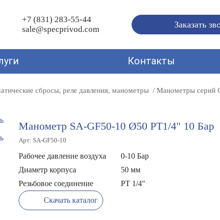
+7 (831) 283-55-44
Заказать зв
sale@specprivod.com
луги
Контакты
атические сбросы, реле давления, манометры
Манометры серий 
Манометр SA-GF50-10 Ø50 PT1/4" 10 Бар
Арт: SA-GF50-10
Рабочее давление воздуха
0-10 Бар
Диаметр корпуса
50 мм
Резьбовое соединение
РТ 1/4"
Скачать каталог