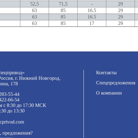
52,5
71,5
-
29
63
85
16.5
29
63
85
16.5
29
63
85
17
29
ецпривод»
Контакты
Россия, г. Нижний Новгород,
Спецпредложения
рина, 178
О компании
 283-55-44
 422-66-54
м с 8:30 до 17:30 МСК
:30 до 13:30
cprivod.com
, предложения?