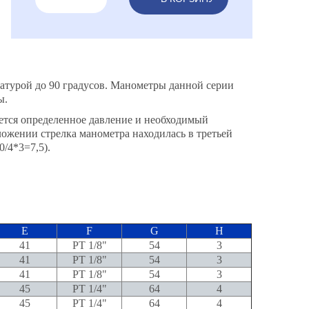
атурой до 90 градусов. Манометры данной серии
ы.
ется определенное давление и необходимый
ложении стрелка манометра находилась в третьей
0/4*3=7,5).
E
F
G
H
41
PT 1/8"
54
3
41
PT 1/8"
54
3
41
PT 1/8"
54
3
45
PT 1/4"
64
4
45
PT 1/4"
64
4