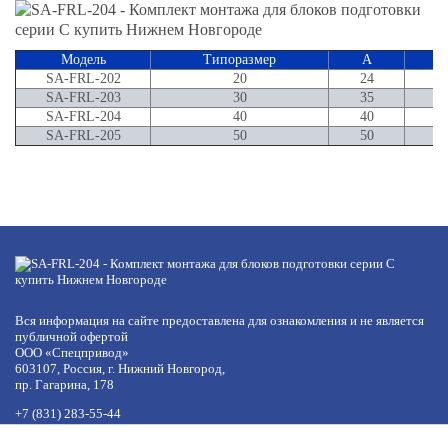
Модель
Типоразмер
A
B
SA-FRL-202
20
24
1
SA-FRL-203
30
35
1
SA-FRL-204
40
40
2
SA-FRL-205
50
50
2
Вся информация на сайте предоставлена для ознакомления и не является
публичной офертой
ООО «Спецпривод»
603107, Россия, г. Нижний Новгород,
пр. Гагарина, 178
+7 (831) 283-55-44
+7 (977) 422-66-54
по будням с 8:30 до 17:30 МСК